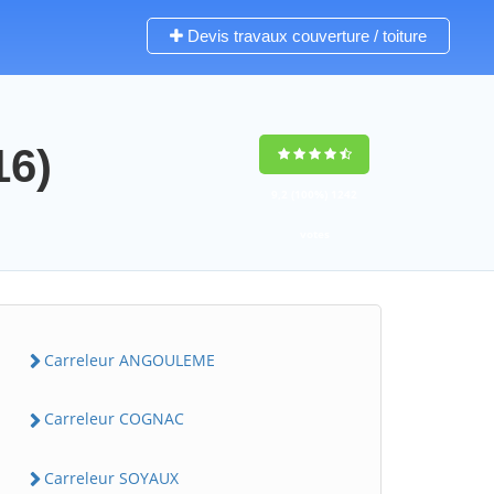
Devis travaux couverture / toiture
16)
9,2
(100%)
1242
votes
Carreleur ANGOULEME
Carreleur COGNAC
Carreleur SOYAUX