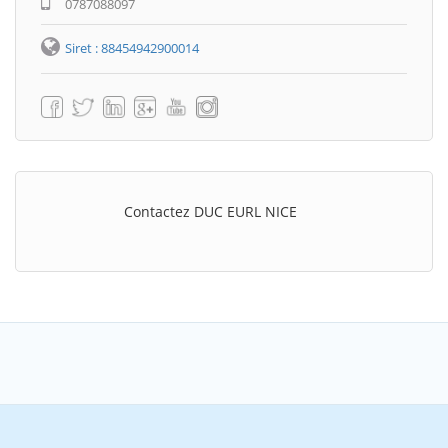
0787088097
Siret : 88454942900014
Contactez DUC EURL NICE